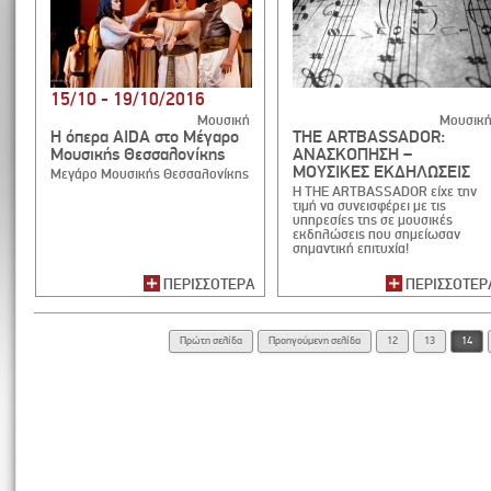
15/10 - 19/10/2016
Μουσική
Μουσικ
Η όπερα ΑIDA στο Μέγαρο
THE ARTBASSADOR:
Μουσικής Θεσσαλονίκης
ΑΝΑΣΚΟΠΗΣΗ –
ΜΟΥΣΙΚΕΣ ΕΚΔΗΛΩΣΕΙΣ
Μεγάρο Μουσικής Θεσσαλονίκης
Η THE ARTBASSADOR είχε την
τιμή να συνεισφέρει με τις
υπηρεσίες της σε μουσικές
εκδηλώσεις που σημείωσαν
σημαντική επιτυχία!
ΠΕΡΙΣΣΟΤΕΡΑ
ΠΕΡΙΣΣΟΤΕΡ
Πρώτη σελίδα
Προηγούμενη σελίδα
12
13
14