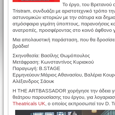
Το έργο, του Bρετανού
Tristram, συνδυάζει με αριστοτεχνικό τρόπο τ
αστυνομικών ιστοριών με την σάτυρα και δημιου
ατμόσφαιρα γεμάτη ύποπτους, παρανοήσεις κα
ανατροπές, προσφέροντας στο κοινό άφθονο γέ
Μια απολαυστική παράσταση, που θα δροσίσει
βράδια!
Σκηνοθεσία: Βασίλης Θωμόπουλος
Μετάφραση: Κωνσταντίνος Κυριακού
Παραγωγή: B.STAGE
Ερμηνεύουν:Μάριος Αθανασίου, Βαλέρια Κουρ
Αλέξανδρος Σάουκ
H THE ARTBASSADOR χορήγησε την άδεια γι
θεάτρου παρουσίασης του έργου, για λογαρια
Theatricals UK
, ο οποίος εκπροσωπεί τον D. Tr