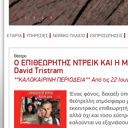
1
2
3
4
5
ΕΤΑΙΡΙΑ
ΥΠΗΡΕΣΙΕΣ
ΝΟΜΙΚΟ ΠΛΑΙΣΙΟ
ΕΚΠΡΟΣΩΠΗΣΕΙΣ
Θέατρο
Ο ΕΠΙΘΕΩΡΗΤΗΣ ΝΤΡΕΙΚ ΚΑΙ Η 
David Tristram
**ΚΑΛΟΚΑΙΡΙΝΗ ΠΕΡΙΟΔΕΙΑ** Από τις 22 Ιουν
Ένας φόνος, δεκαέξι ύπ
θεότρελλη ατμόσφαιρα 
εκκεντρικός επιθεωρητή
αλλά όχι και τόσο εύστ
καλούνται να εξιχνιάσο