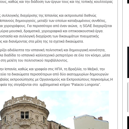
τους, καθώς και την διάδοση των έργων τους και της τοπικής κουλτούρας
 συλλογικής διαχείρισης της Ισπανίας και εκπροσωπεί διεθνώς
Ισπανούς δημιουργούς, μεταξύ των οποίων καταξιωμένους συνθέτες,
ι χορογράφους. Για περισσότερο από έναν αιώνα, η SGAE διαχειρίζεται
μύρια μουσικά, δραματικά, χορογραφικά και οπτικοακουστικά έργα.
οστασία και συλλογική διαχείριση των δικαιωμάτων πνευματικής
ς και διανέμοντας στα μέλη της τα σχετικά δικαιώματα.
ίζει αδιάλειπτα την ισπανική πολιτιστική και δημιουργική κοινότητα,
 διαδίδει το ισπανικό καλλιτεχνικό ρεπερτόριο σε όλο τον κόσμο, μέσα
στη μελέτη του πολιτιστικού περιβάλλοντος.
 Ισπανία, καθώς και γραφεία στις ΗΠΑ, τη Βραζιλία, το Μεξικό, την
τεύει τα δικαιώματα περισσότερων από δύο εκατομμυρίων δημιουργών
οιβαίας εκπροσώπησης με Οργανισμούς και Εκπροσώπους παγκοσμίως.Η
αφεία της στεγάζονται στο εμβληματικό κτήριο “Palacio Longoria”.