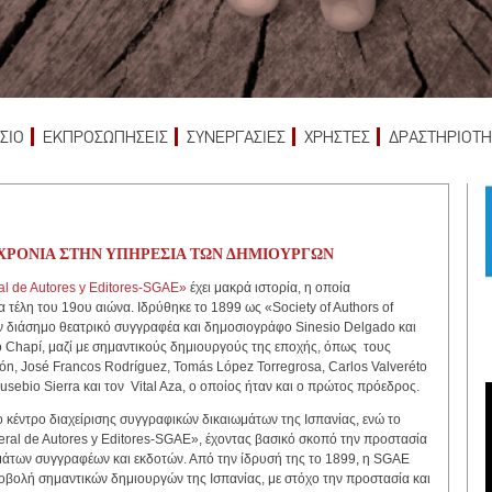
ΣΙΟ
ΕΚΠΡΟΣΩΠΗΣΕΙΣ
ΣΥΝΕΡΓΑΣΙΕΣ
ΧΡΗΣΤΕΣ
ΔΡΑΣΤΗΡΙΟΤΗ
 ΧΡΟΝΙΑ ΣΤΗΝ ΥΠΗΡΕΣΙΑ ΤΩΝ ΔΗΜΙΟΥΡΓΩΝ
l de Autores y Editores-SGAE»
έχει μακρά ιστορία, η οποία
α τέλη του 19ου αιώνα. Ιδρύθηκε το 1899 ως «Society of Authors of
 διάσημο θεατρικό συγγραφέα και δημοσιογράφο Sinesio Delgado και
o Chapí, μαζί με σημαντικούς δημιουργούς της εποχής, όπως τους
ón, José Francos Rodríguez, Tomás López Torregrosa, Carlos Valveréto
usebio Sierra και τον Vital Aza, ο οποίος ήταν και ο πρώτος πρόεδρος.
ο κέντρο διαχείρισης συγγραφικών δικαιωμάτων της Ισπανίας, ενώ το
ral de Autores y Editores-SGAE», έχοντας βασικό σκοπό την προστασία
ωμάτων συγγραφέων και εκδοτών. Από την ίδρυσή της το 1899, η SGAE
βολή σημαντικών δημιουργών της Ισπανίας, με στόχο την προστασία και