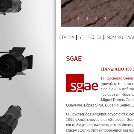
1
2
3
4
5
ΕΤΑΙΡΙΑ
ΥΠΗΡΕΣΙΕΣ
ΝΟΜΙΚΟ ΠΛΑΙ
SGAE
ΠΑΝΩ ΑΠΟ 100
Η
«Sociedad Genera
χρονολογείται από τ
Spain-SAE» από τον
τον συνθέτη Rupert
Miguel Ramos Carri
Quaverde, López Silva, Eugenio Sellés, E
O Οργανισμός εξελίχθηκε ραγδαία σε κύρι
1995 άλλαξε επωνυμία σε «Sociedad Gene
και τη διαχείριση των πνευματικών δικαι
επικεντρώθηκε στην εκπροσώπηση και προ