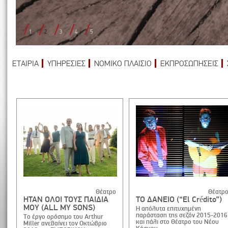
1
2
3
4
5
ΕΤΑΙΡΙΑ
ΥΠΗΡΕΣΙΕΣ
ΝΟΜΙΚΟ ΠΛΑΙΣΙΟ
ΕΚΠΡΟΣΩΠΗΣΕΙΣ
Θέατρο
Θέατρ
HTAN ΟΛΟΙ ΤΟΥΣ ΠΑΙΔΙΑ
TO ΔΑΝΕΙΟ (“El Crédito”)
ΜΟΥ (ALL MY SONS)
Η απόλυτα επιτυχημένη
παράσταση της σεζόν 2015-2016
Το έργο ορόσημο του Arthur
και πάλι στο Θέατρο του Νέου
Miller ανεβαίνει τον Οκτώβριο