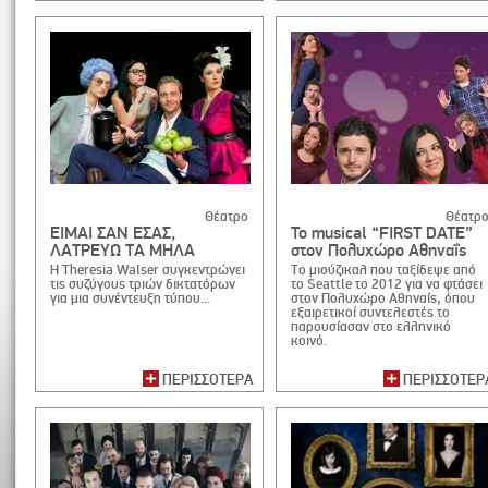
Θέατρο
Θέατρ
ΕΙΜΑΙ ΣΑΝ ΕΣΑΣ,
To musical “FIRST DATE”
ΛΑΤΡΕΥΩ ΤΑ ΜΗΛΑ
στον Πολυχώρο Αθηναΐς
Η Theresia Walser συγκεντρώνει
Το μιούζικαλ που ταξίδεψε από
τις συζύγους τριών δικτατόρων
το Seattle το 2012 για να φτάσει
για μια συνέντευξη τύπου...
στον Πολυχώρο Aθηναίς, όπου
εξαιρετικοί συντελεστές το
παρουσίασαν στο ελληνικό
κοινό.
ΠΕΡΙΣΣΟΤΕΡΑ
ΠΕΡΙΣΣΟΤΕΡ