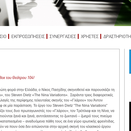
ΣΙΟ
ΕΚΠΡΟΣΩΠΗΣΕΙΣ
ΣΥΝΕΡΓΑΣΙΕΣ
ΧΡΗΣΤΕΣ
ΔΡΑΣΤΗΡΙΟΤΗ
Box του Θεάτρου 104!
ρώτη φορά στην Ελλάδα, ο Νίκος Πασχίδης σκηνοθετεί και παρουσιάζει τη
», του Steven Dietz «The Nina Variations». Σαράντα τρεις διαφορετικές
λαγές της περίφημης τελευταίας σκηνής του «Γλάρου» του Άντον
φ σε μία παράσταση. Το έργο του Steven Dietz “The Nina Variations”
ίζει τους δυο πρωταγωνιστές του «Γλάρου», τον Τρέπλιεφ και τη Νίνα, να
τιούνται ξανά και ξανά, αντιτάσσοντας το ζωντανό – ζωηρό τους πνεύμα
α καταπιεσμένα – αναδυόμενα πάθη τους σε ένα γύρο ερωτικής φρενίτιδας.
ύν να πουν όσα δεν ειπώνονται στην αρχική σκηνή του κλασικού έργου