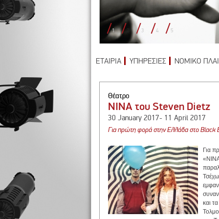
1
2
3
4
5
ΕΤΑΙΡΙΑ
ΥΠΗΡΕΣΙΕΣ
ΝΟΜΙΚΟ ΠΛΑΙ
Θέατρο
NINA του Steven Dietz
30 January 2017- 11 April 2017
Για πρώτη φορά στην Ελλάδα στο Black 
Για π
«ΝINA
παραλ
Τσέχω
εμφαν
συναν
και τ
Τολμο