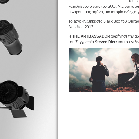
του Τ
καταλάβουν ο ένας τον άλλο. Μία νέα ιστο
“Γλάρου” μας αφήνει, μια ιστορία ενός ζε
Το έργο ανέβηκε στο Βlack Box του Θεάτρο
Απριλίου 2017.
Η THE ARTBASSADOR
χορήγησε την άδ
του Συγγραφέα
Steven Dietz
και του Ατζέ